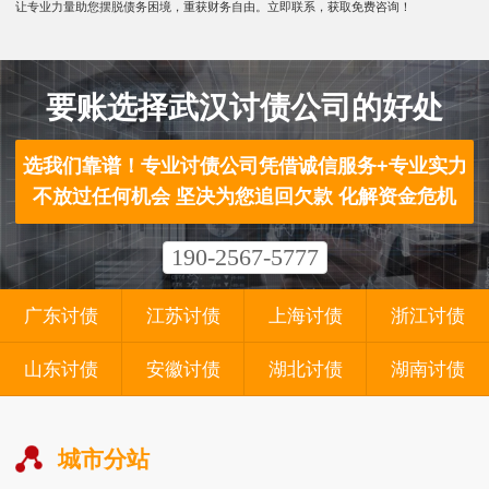
让专业力量助您摆脱债务困境，重获财务自由。立即联系，获取免费咨询！
要账选择武汉讨债公司的好处
选我们靠谱！专业讨债公司凭借诚信服务+专业实力
不放过任何机会 坚决为您追回欠款 化解资金危机
190-2567-5777
广东讨债
江苏讨债
上海讨债
浙江讨债
山东讨债
安徽讨债
湖北讨债
湖南讨债
城市分站