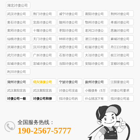
湖北讨债公司
武汉讨债公司
荆门讨债公司
咸宁讨债公司
襄阳讨债公司
荆州讨债公司
黄石讨债公司
宜昌讨债公司
随州讨债公司
鄂州讨债公司
孝感讨债公司
黄冈讨债公司
十堰讨债公司
枣阳讨债公司
老河口讨债公
恩施讨债公司
司
仙桃讨债公司
天门讨债公司
钟祥讨债公司
潜江讨债公司
麻城讨债公司
洪湖讨债公司
汉川讨债公司
赤壁讨债公司
松滋讨债公司
丹江口讨债公
司
武穴讨债公司
广水讨债公司
石首讨债公司
大冶讨债公司
枝江讨债公司
应城讨债公司
宜城讨债公司
当阳讨债公司
安陆讨债公司
宜都讨债公司
利川讨债公司
湖州讨债公司
绍兴清债公司
宁波讨债公司
扬州讨债公司
江阴要债公司
武汉襄阳宜昌
武汉襄阳宜昌
讨债公司没追
小额债务（5万
讨债公司要求
讨债公司_权益
讨债公司_全场
回欠款，要求
以下）找讨债
先交定金，能
讨债公司一般
讨债公司和律
找讨债公司的
什么情况下有
找讨债公司追
保障型追款_本
景债务追讨_高
支付服务费合
公司划算吗？
交吗？有什么
怎么收费？有
师事务所有什
成本高还是走
人会找讨债公
债靠谱吗？
地正规讨债团
效回款有保障
理吗？
风险？
统一标准吗？
么本质区别？
法律途径高？
司？真能解决
2025年最新风
队
问题吗？
险提示
全国服务热线：
190-2567-5777